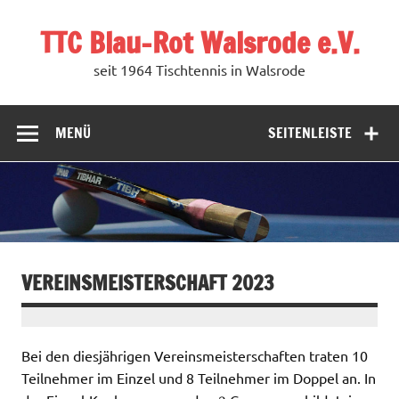
Zum
Inhalt
TTC Blau-Rot Walsrode e.V.
springen
seit 1964 Tischtennis in Walsrode
MENÜ
SEITENLEISTE
VEREINSMEISTERSCHAFT 2023
Bei den diesjährigen Vereinsmeisterschaften traten 10
Teilnehmer im Einzel und 8 Teilnehmer im Doppel an. In