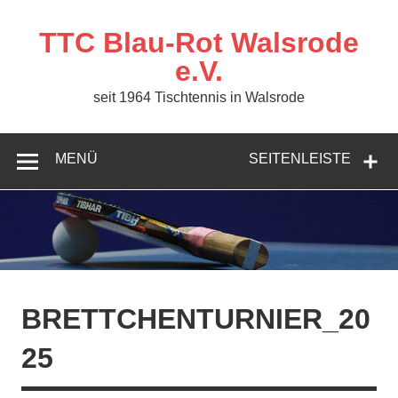
Zum
Inhalt
springen
TTC Blau-Rot Walsrode
e.V.
seit 1964 Tischtennis in Walsrode
MENÜ
SEITENLEISTE
BRETTCHENTURNIER_20
25