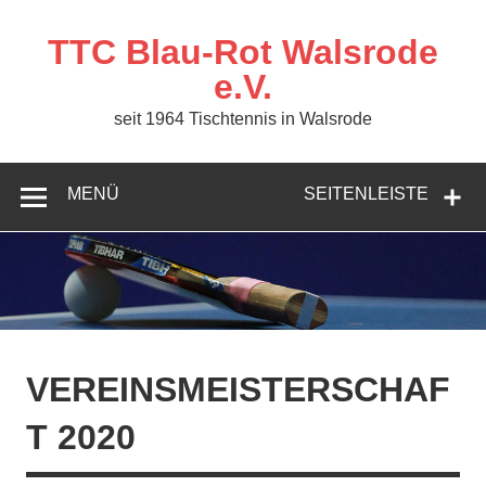
Zum
Inhalt
springen
TTC Blau-Rot Walsrode
e.V.
seit 1964 Tischtennis in Walsrode
MENÜ
SEITENLEISTE
VEREINSMEISTERSCHAF
T 2020