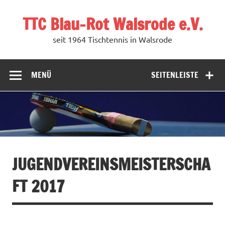
Zum
Inhalt
TTC Blau-Rot Walsrode e.V.
springen
seit 1964 Tischtennis in Walsrode
MENÜ
SEITENLEISTE
JUGENDVEREINSMEISTERSCHA
FT 2017