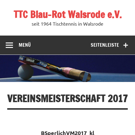
Zum
Inhalt
TTC Blau-Rot Walsrode e.V.
springen
seit 1964 Tischtennis in Walsrode
MENÜ
SEITENLEISTE
VEREINSMEISTERSCHAFT 2017
BSperlichVM2017_kl